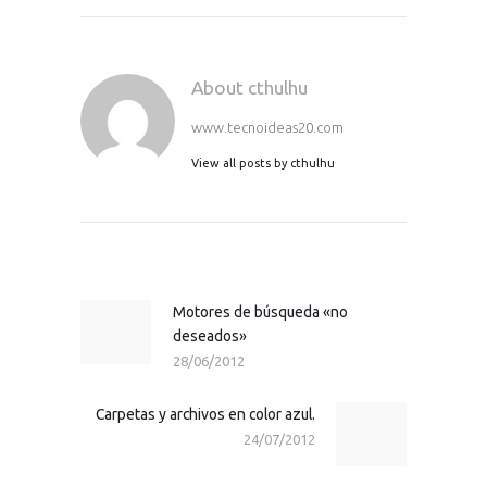
About cthulhu
www.tecnoideas20.com
View all posts by
cthulhu
Navegación
de
entradas
Motores de búsqueda «no
Previous
deseados»
post:
28/06/2012
Carpetas y archivos en color azul.
Next
24/07/2012
post: