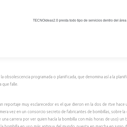
Noticias
BLOG TECNOIDEAS
TECNOideas2.0 presta todo tipo de servicios dentro del área
Noticias tecnológicas.
la obsolescencia programada o planificada, que denomina así a la planifica
 que falle.
n reportaje muy esclarecedor es el que dieron en la dos de rtve hace
imera vez en un consorcio secreto de fabricantes de bombillas, sobre la
 una carrera por ver quien hacía la bombilla con más horas de uso) un to
s la bombilla en uso más antigua del mundo, puesta en marcha en junio 