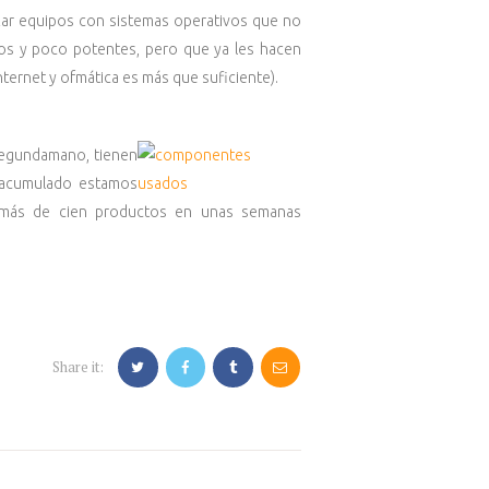
izar equipos con sistemas operativos que no
tos y poco potentes, pero que ya les hacen
ernet y ofmática es más que suficiente).
 Segundamano, tienen
k acumulado estamos
r más de cien productos en unas semanas
Share it: