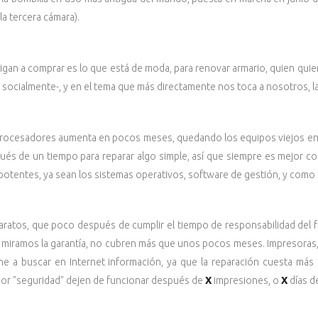
la tercera cámara).
igan a comprar es lo que está de moda, para renovar armario, quien quier
 socialmente-, y en el tema que más directamente nos toca a nosotros, l
 procesadores aumenta en pocos meses, quedando los equipos viejos e
ués de un tiempo para reparar algo simple, así que siempre es mejor 
otentes, ya sean los sistemas operativos, software de gestión, y como 
atos, que poco después de cumplir el tiempo de responsabilidad del fa
 si miramos la garantía, no cubren más que unos pocos meses. Impresoras
one a buscar en Internet información, ya que la reparación cuesta má
or "seguridad" dejen de funcionar después de
X
impresiones, o
X
días d