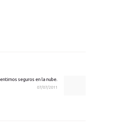
entirnos seguros en la nube.
Next
07/07/2011
post: