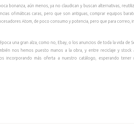
poca bonanza, aún menos, ya no claudican y buscan alternativas, reutil
ncias ofimáticas caras, pero que son antiguas, comprar equipos bara
ocesadores Atom, de poco consumo y potencia, pero que para correo, int
poca una gran alza, como no, Ebay, o los anuncios de toda la vida de
ambién nos hemos puesto manos a la obra, y entre reciclaje y stoc
os incorporando más oferta a nuestro catálogo, esperando tene