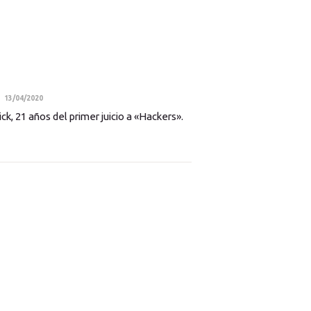
13/04/2020
ick, 21 años del primer juicio a «Hackers».