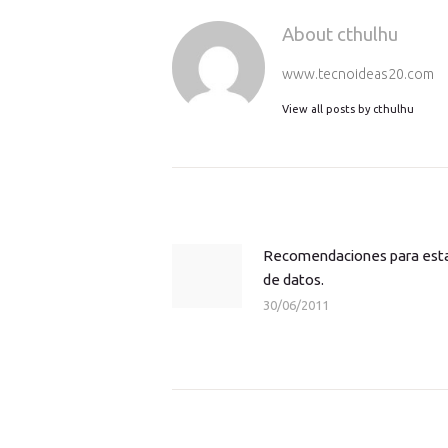
About cthulhu
www.tecnoideas20.com
View all posts by
cthulhu
Navegación
de
entradas
Recomendaciones para estar
Previous
de datos.
post:
30/06/2011