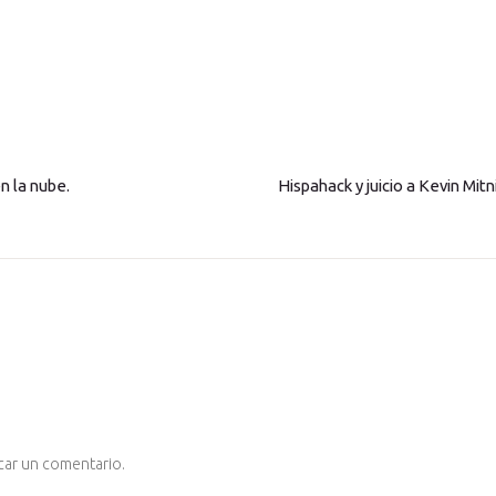
n la nube.
Hispahack y juicio a Kevin Mitn
car un comentario.