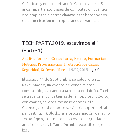
Cuántica», y no nos defraudó. Ya se llevan 4 o 5
años impartiendo clases de computación cuántica,
y se empiezan a cerrar alianzas para hacer nodos
de comunicación metropolitanos en varias…
TECH.PARTY.2019, estuvimos allí
(Parte-1)
Análisis forense
,
Consultoría
,
Evento
,
Formación
,
Noticias
,
Programacion
,
Protección de datos
,
Seguridad
,
Software libre
19/09/2019
0
El pasado 14 de Septiembre se celebró en La
Nave, Madrid, un evento de conocimiento
compartido, buscando una buena definición. En él
se trataron muchos temas del ámbito tecnológico,
con charlas, talleres, mesas redondas, etc…
Ciberseguridad en todos sus ámbitos (perimetral,
pentesting,…), Blockchain, programación, derecho
Tecnológico, Internet de las cosas o Seguridad en
ámbito industrial. También hubo expositores, entre
los…