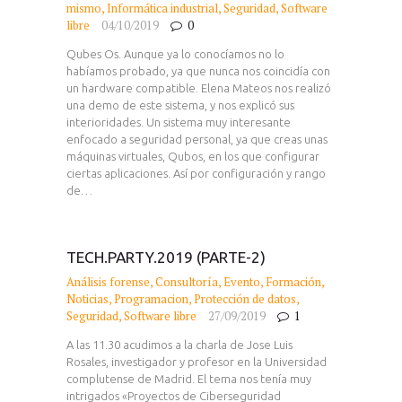
mismo
,
Informática industrial
,
Seguridad
,
Software
libre
04/10/2019
0
Qubes Os. Aunque ya lo conocíamos no lo
habíamos probado, ya que nunca nos coincidía con
un hardware compatible. Elena Mateos nos realizó
una demo de este sistema, y nos explicó sus
interioridades. Un sistema muy interesante
enfocado a seguridad personal, ya que creas unas
máquinas virtuales, Qubos, en los que configurar
ciertas aplicaciones. Así por configuración y rango
de…
TECH.PARTY.2019 (PARTE-2)
Análisis forense
,
Consultoría
,
Evento
,
Formación
,
Noticias
,
Programacion
,
Protección de datos
,
Seguridad
,
Software libre
27/09/2019
1
A las 11.30 acudimos a la charla de Jose Luis
Rosales, investigador y profesor en la Universidad
complutense de Madrid. El tema nos tenía muy
intrigados «Proyectos de Ciberseguridad