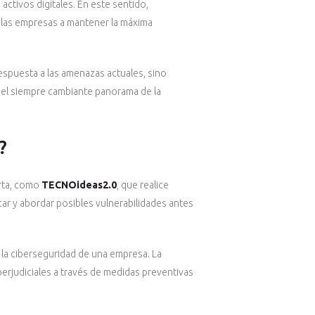
ctivos digitales. En este sentido,
 las empresas a mantener la máxima
espuesta a las amenazas actuales, sino
 el siempre cambiante panorama de la
?
erta, como
TECNOideas2.0
, que realice
car y abordar posibles vulnerabilidades antes
 la ciberseguridad de una empresa. La
perjudiciales a través de medidas preventivas