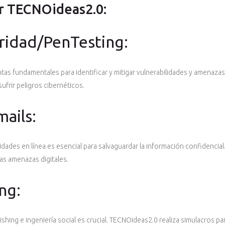
or TECNOideas2.0:
ridad/PenTesting:
as fundamentales para identificar y mitigar vulnerabilidades y amenazas
ufrir peligros cibernéticos.
ails:
lidades en línea es esencial para salvaguardar la información confidenci
as amenazas digitales.
ng:
hing e ingeniería social es crucial. TECNOideas2.0 realiza simulacros par