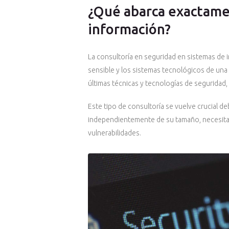
¿Qué abarca exactamen
información?
La consultoría en seguridad en sistemas de 
sensible y los sistemas tecnológicos de una
últimas técnicas y tecnologías de seguridad,
Este tipo de consultoría se vuelve crucial de
independientemente de su tamaño, necesitan 
vulnerabilidades.