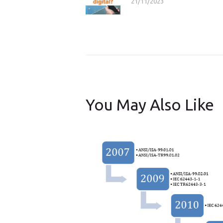
21/11/2023
post:
You May Also Like