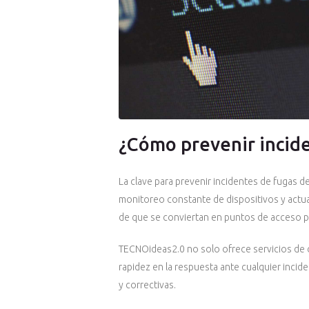
¿Cómo prevenir incide
La clave para prevenir incidentes de fugas
monitoreo constante de dispositivos y actual
de que se conviertan en puntos de acceso p
TECNOideas2.0 no solo ofrece servicios de c
rapidez en la respuesta ante cualquier incid
y correctivas.