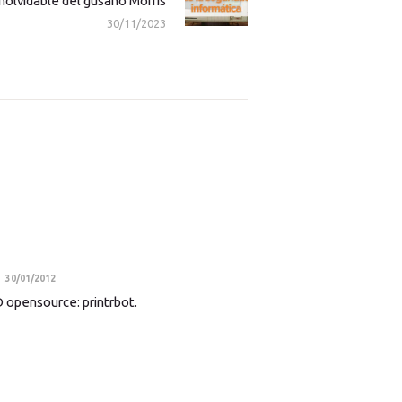
inolvidable del gusano Morris
post:
30/11/2023
30/01/2012
 opensource: printrbot.