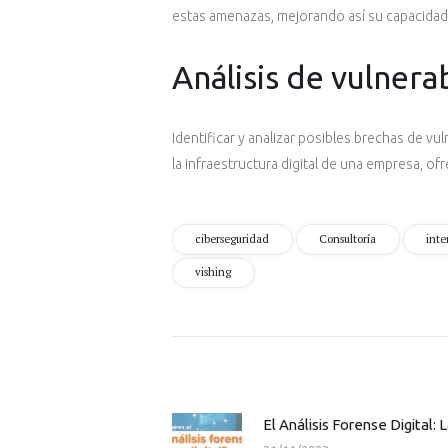
estas amenazas, mejorando así su capacidad
Análisis de vulnera
Identificar y analizar posibles brechas de vu
la infraestructura digital de una empresa, of
ciberseguridad
Consultoría
inte
vishing
Navegación
de
entradas
El Análisis Forense Digital:
Previous