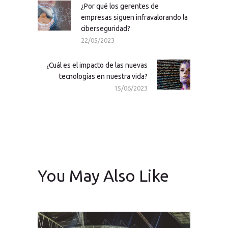
entradas
¿Por qué los gerentes de
Previous
empresas siguen infravalorando la
post:
ciberseguridad?
22/05/2023
¿Cuál es el impacto de las nuevas
Next
tecnologías en nuestra vida?
post:
15/06/2023
You May Also Like