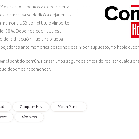
. Y es que lo sabemos a ciencia cierta
sta empresa se dedicó a dejar en las
a memoria USB con el título «Importe
 del 98%. Debemos decir que esa
o de la dirección. Fue una prueba
 trabajadores ante memorias desconocidas. Y por supuesto, no había el c
sar el sentido común. Pensar unos segundos antes de realizar cualquie
a que debemos recomendar.
dad
Computer Hoy
Martin Pitman
ware
Sky News