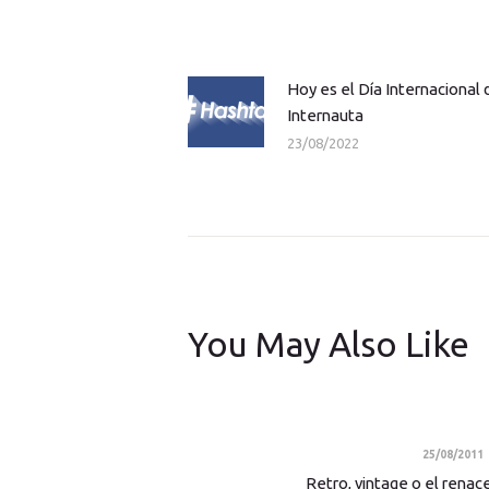
Navegación
de
entradas
Hoy es el Día Internacional 
Previous
Internauta
post:
23/08/2022
You May Also Like
25/08/2011
Retro, vintage o el renac