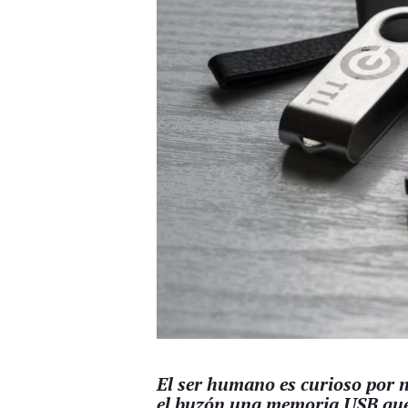
El
ser humano es curioso por n
el buzón una memoria USB que 