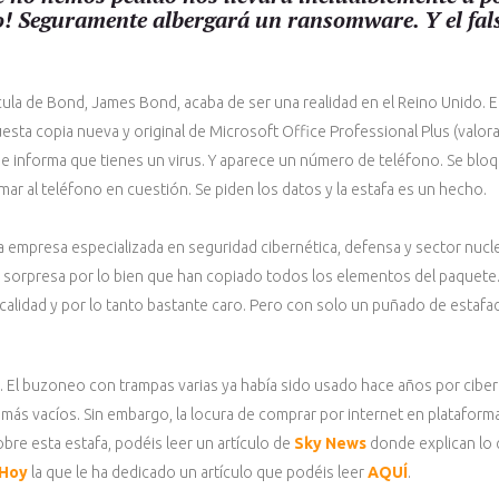
do! Seguramente albergará un ransomware. Y el fal
cula de Bond, James Bond, acaba de ser una realidad en el Reino Unido. 
esta copia nueva y original de Microsoft Office Professional Plus (valor
e informa que tienes un virus. Y aparece un número de teléfono. Se blo
mar al teléfono en cuestión. Se piden los datos y la estafa es un hecho.
a empresa especializada en seguridad cibernética, defensa y sector nucl
 sorpresa por lo bien que han copiado todos los elementos del paquete.
alidad y por lo tanto bastante caro. Pero con solo un puñado de estafado
 El buzoneo con trampas varias ya había sido usado hace años por ciber
ás vacíos. Sin embargo, la locura de comprar por internet en plataform
bre esta estafa, podéis leer un artículo de
Sky News
donde explican lo q
 Hoy
la que le ha dedicado un artículo que podéis leer
AQUÍ
.