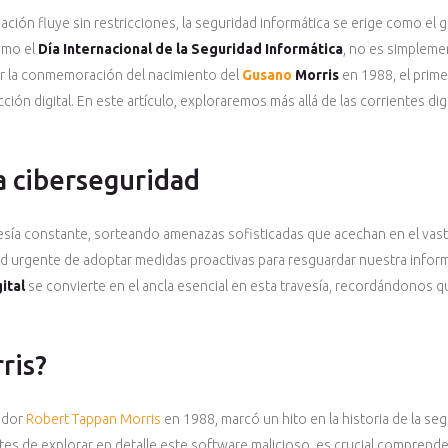
mación fluye sin restricciones, la seguridad informática se erige como el
omo el
Día Internacional de la Seguridad Informática
, no es simpleme
por la conmemoración del nacimiento del
Gusano
Morris
en 1988, el prime
cción digital. En este artículo, exploraremos más allá de las corrientes 
a ciberseguridad
avesía constante, sorteando amenazas sofisticadas que acechan en el vast
d urgente de adoptar medidas proactivas para resguardar nuestra infor
ital
se convierte en el ancla esencial en esta travesía, recordándonos 
ris?
ador
Robert Tappan Morris
en 1988, marcó un hito en la historia de la segu
ntes de explorar en detalle este software malicioso, es crucial comprende