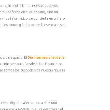
 guardián protector de nuestros activos
nte una fecha en el calendario, sino un
r virus informático, se convierte en un faro
digitales, sumergiéndonos en la esencia misma
o ciberespacio. El
Día Internacional de la
mación personal. Desde datos financieros
que somos los custodios de nuestra riqueza
ridad digital al afectar cerca de 6.000
r qué era la ARPANET y su relevancia en el